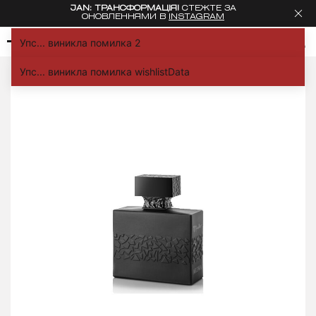
JAN: ТРАНСФОРМАЦІЯ!
СТЕЖТЕ ЗА
ОНОВЛЕННЯМИ В
INSTAGRAM
Упс... виникла помилка 2
Дім
Парфуми
Akowa
Упс... виникла помилка wishlistData