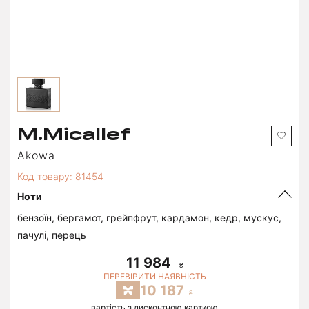
M.Micallef
Akowa
Код товару: 81454
Ноти
бензоїн, бергамот, грейпфрут, кардамон, кедр, мускус,
пачулі, перець
11 984
ПЕРЕВІРИТИ НАЯВНІСТЬ
10 187
вартість з дисконтною карткою