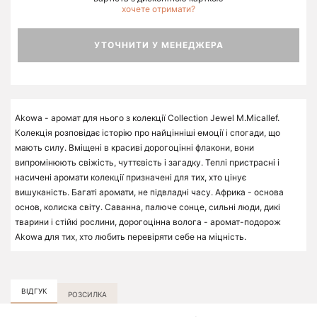
хочете отримати?
УТОЧНИТИ У МЕНЕДЖЕРА
Akowa - аромат для нього з колекції Collection Jewel M.Micallef.
Колекція розповідає історію про найцінніші емоції і спогади, що
мають силу. Вміщені в красиві дорогоцінні флакони, вони
випромінюють свіжість, чуттєвість і загадку. Теплі пристрасні і
насичені аромати колекції призначені для тих, хто цінує
вишуканість. Багаті аромати, не підвладні часу. Африка - основа
основ, колиска світу. Саванна, палюче сонце, сильні люди, дикі
тварини і стійкі рослини, дорогоцінна волога - аромат-подорож
Akowa для тих, хто любить перевіряти себе на міцність.
ВІДГУК
РОЗСИЛКА