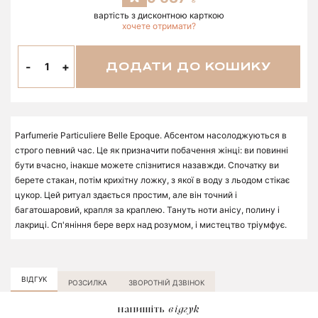
вартість з дисконтною карткою
хочете отримати?
-
+
ДОДАТИ ДО КОШИКУ
Parfumerie Particuliere Belle Epoque. Абсентом насолоджуються в
строго певний час. Це як призначити побачення жінці: ви повинні
бути вчасно, інакше можете спізнитися назавжди. Спочатку ви
берете стакан, потім крихітну ложку, з якої в воду з льодом стікає
цукор. Цей ритуал здається простим, але він точний і
багатошаровий, крапля за краплею. Тануть ноти анісу, полину і
лакриці. Сп'яніння бере верх над розумом, і мистецтво тріумфує.
ВІДГУК
РОЗСИЛКА
ЗВОРОТНІЙ ДЗВІНОК
напишіть
відгук