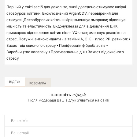
Перший у світі засіб для декольте, який доведено стимулює шкірні
стовбурові клітини. Ексклюзивний ArganCDV, перевірений для
стимуляції стовбурових клітин шкіри; зменшує зморшки; підвищує
міцність та еластичність. Ендонуклеаза для відновлення ДНК
прискорює відновлення клітин після УФ-атак; зменшує реакцію на
стрес. Потужні антиоксиданти - вітаміни А, С, Е - плюс РР, ретинол: •
Захист від окисного стресу • Поліферація фібробластів •
Виробництво колагену • Протизапальна дія • Захист від окисного
стресу
ВІДГУК
РОЗСИЛКА
напишіть
відгук
Після модерації Ваш відгук з'явиться на сайті