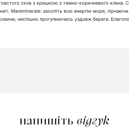
товстого скла з кришкою з темно-коричневого клена. См
аті. Mareminerale: захопіть всю енергію моря, пірнаючи
ковини, неспішно прогулюючись уздовж берега. Благопо
напишіть
відгук