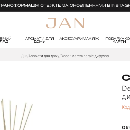
 ТРАНСФОРМАЦІЯ!
СТЕЖТЕ ЗА ОНОВЛЕННЯМИ В
INSTAG
ВІЧИЙ
АРОМАТИ ДЛЯ
АКСЕСУАРИ
МАКІЯЖ
ПОДАРУНКО
ГЛЯД
ДОМУ
КАРТИ
Дім
Аромати для дому
Decor Mareminerale дифузор
C
De
д
Код
Об