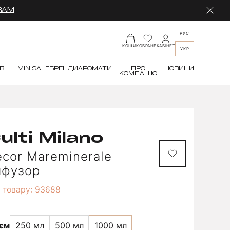
RAM
РУС
КАБІНЕТ
КОШИК
ОБРАНЕ
УКР
ВІ
MINI
SALE
БРЕНДИ
АРОМАТИ
ПРО
НОВИНИ
КОМПАНІЮ
ulti Milano
cor Mareminerale
ифузор
 товару: 93688
'єм
250 мл
500 мл
1000 мл