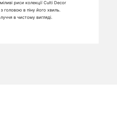
іливі риси колекції Culti Decor
 з головою в піну його хвиль.
луччя в чистому вигляді.