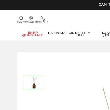
JAN:
КОНТАКТИ
ПОШУК
МАГАЗИНИ
ВИБІР
ПАРФУМИ
ОБЛИЧЧЯ ТА
ЧОЛО
@SASHAABO
ТІЛО
ДО