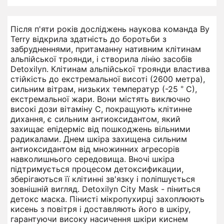
Після п'яти років досліджень наукова команда By
Terry відкрила здатність до боротьби з
забрудненнями, притаманну нативним клітинам
альпійської троянди, і створила лінію засобів
Detoxilyn. Клітинам альпійської троянди властива
стійкість до екстремальної висоті (2600 метра),
сильним вітрам, низьких температур (-25 ° С),
екстремальної жари. Вони містять виключно
високі дози вітаміну С, покращують клітинне
дихання, є сильним антиоксидантом, який
захищає епідерміс від пошкоджень вільними
радикалами. Днем шкіра захищена сильним
антиоксидантом від множинних агресорів
навколишнього середовища. Вночі шкіра
підтримується процесом детоксификации,
зберігаються її клітинні зв'язку і поліпшується
зовнішній вигляд. Detoxilyn City Mask - піниться
детокс маска. Пінисті мікропухирці захоплюють
кисень з повітря і доставляють його в шкіру,
гарантуючи високу насичення шкіри киснем