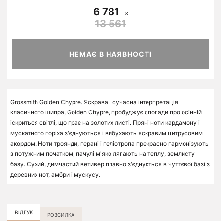
6 781
13 561
НЕМАЄ В НАЯВНОСТІ
Grossmith Golden Chypre. Яскрава і сучасна інтерпретація
класичного шипра, Golden Chypre, пробуджує спогади про осінній
іскриться світлі, що грає на золотих листі. Пряні ноти кардамону і
мускатного горіха з'єднуються і вибухають яскравим цитрусовим
акордом. Ноти троянди, герані і геліотропа прекрасно гармонізують
з потужним початком, пачулі м'яко лягають на теплу, землисту
базу. Сухий, димчастий ветивер плавно з'єднується в чуттєвої базі з
деревних нот, амбри і мускусу.
ВІДГУК
РОЗСИЛКА