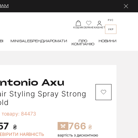
RAM
РУС
КАБІНЕТ
КОШИК
ОБРАНЕ
УКР
ВІ
MINI
SALE
БРЕНДИ
АРОМАТИ
ПРО
НОВИНИ
КОМПАНІЮ
ntonio Axu
ir Styling Spray Strong
old
 товару: 84473
57
766
ЕВІРИТИ НАЯВНІСТЬ
вартість з дисконтною