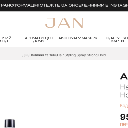
 ТРАНСФОРМАЦІЯ!
СТЕЖТЕ ЗА ОНОВЛЕННЯМИ В
INSTAG
ВІЧИЙ
АРОМАТИ ДЛЯ
АКСЕСУАРИ
МАКІЯЖ
ПОДАРУНКО
ГЛЯД
ДОМУ
КАРТИ
Дім
Обличчя та тіло
Hair Styling Spray Strong Hold
A
Ha
H
Код
9
ПЕР