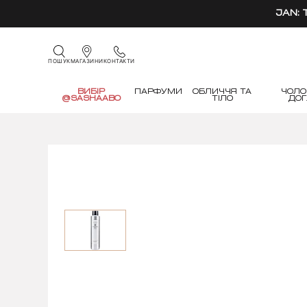
JAN:
КОНТАКТИ
ПОШУК
МАГАЗИНИ
ВИБІР
ПАРФУМИ
ОБЛИЧЧЯ ТА
ЧОЛО
@SASHAABO
ТІЛО
ДО