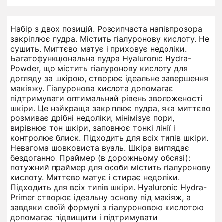
Набір з двох позицій. Розсипчаста напівпрозора
закріплює пудра. Містить гіалуронову кислоту. Не
сушить. Миттєво матує і приховує недоліки.
Багатофункціональна пудра Hyaluronic Hydra-
Powder, що містить гіалуронову кислоту для
догляду за шкірою, створює ідеальне завершення
макіяжу. Гіалуронова кислота допомагає
підтримувати оптимальний рівень зволоженості
шкіри. Це найкраща закріплює пудра, яка миттєво
розмиває дрібні недоліки, мінімізує пори,
вирівнює тон шкіри, заповнює тонкі лінії і
контролює блиск. Підходить для всіх типів шкіри.
Невагома шовковиста вуаль. Шкіра виглядає
бездоганно. Праймер (в дорожньому обсязі):
потужний праймер для особи містить гіалуронову
кислоту. Миттєво матує і стирає недоліки.
Підходить для всіх типів шкіри. Hyaluronic Hydra-
Primer створює ідеальну основу під макіяж, а
завдяки своїй формулі з гіалуроновою кислотою
допомагає підвищити і підтримувати