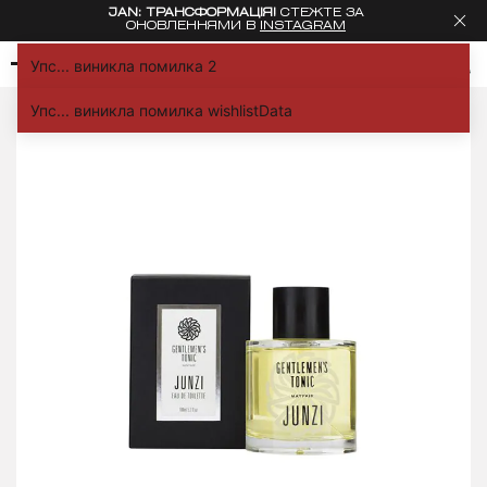
JAN: ТРАНСФОРМАЦІЯ!
СТЕЖТЕ ЗА
ОНОВЛЕННЯМИ В
INSTAGRAM
Упс... виникла помилка 2
Дім
Парфуми
Junzi
Упс... виникла помилка wishlistData