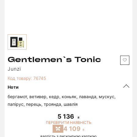
Gentlemen`s Tonic
Junzi
Код товару: 76745
Ноти
бергамот, ветивер, кедр, коньяк, лаванда, мускус,
папірус, перець, троянда, шавлія
5 136
ПЕРЕВІРИТИ НАЯВНІСТЬ
4 109
вартість з дисконтною карткою