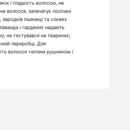
иск і гладкість волоссю, не
е волосся, запечатує посічені
 зародків пшениці та соєвих
 лаванда і гарденія) надають
ну; не тестувався на тваринах;
нній переробці. Для
ніть волосся теплим рушником і