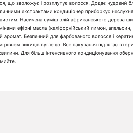
ся, що зволожує і розплутує волосся. Додає чудовий бл
линними екстрактами кондиціонер приборкує неслухнян
вистим. Насичена суміш олій африканського дерева ши,
тамінами ефірні масла (каліфорнійський лимон, апельсин,
ий аромат. Безпечний для фарбованого волосся і керати
рівнем викидів вуглецю. Все пакування підлягає втори
хвилини. Для більш інтенсивного кондиціонування обер
омийте.