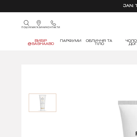
JAN:
КОНТАКТИ
ПОШУК
МАГАЗИНИ
ВИБІР
ПАРФУМИ
ОБЛИЧЧЯ ТА
ЧОЛО
@SASHAABO
ТІЛО
ДО