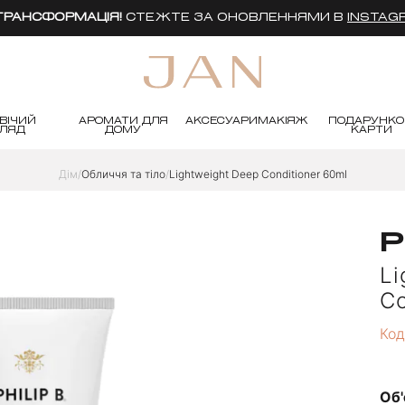
 ТРАНСФОРМАЦІЯ!
СТЕЖТЕ ЗА ОНОВЛЕННЯМИ В
INSTAG
ВІЧИЙ
АРОМАТИ ДЛЯ
АКСЕСУАРИ
МАКІЯЖ
ПОДАРУНКО
ГЛЯД
ДОМУ
КАРТИ
Дім
Обличчя та тіло
Lightweight Deep Conditioner 60ml
P
Li
Co
Код
Об