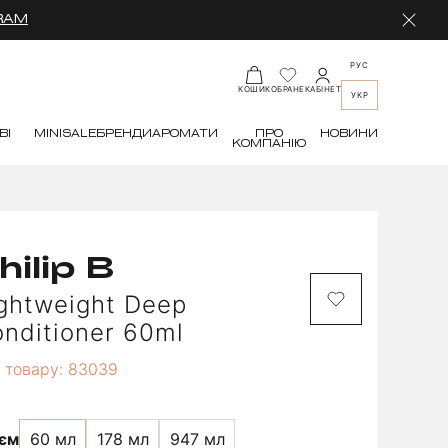
RAM
РУС
КАБІНЕТ
КОШИК
ОБРАНЕ
УКР
ВІ
MINI
SALE
БРЕНДИ
АРОМАТИ
ПРО
НОВИНИ
КОМПАНІЮ
hilip B
ghtweight Deep
nditioner 60ml
 товару: 83039
'єм
60 мл
178 мл
947 мл