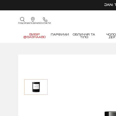
JAN:
КОНТАКТИ
ПОШУК
МАГАЗИНИ
ВИБІР
ПАРФУМИ
ОБЛИЧЧЯ ТА
ЧОЛО
@SASHAABO
ТІЛО
ДО