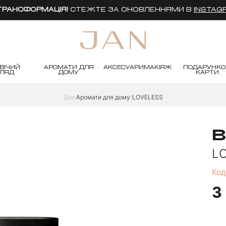
 ТРАНСФОРМАЦІЯ!
СТЕЖТЕ ЗА ОНОВЛЕННЯМИ В
INSTAG
ВІЧИЙ
АРОМАТИ ДЛЯ
АКСЕСУАРИ
МАКІЯЖ
ПОДАРУНКО
ГЛЯД
ДОМУ
КАРТИ
Дім
Аромати для дому
LOVELESS
B
L
Код
3