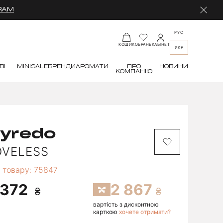
RAM
РУС
КАБІНЕТ
КОШИК
ОБРАНЕ
УКР
ВІ
MINI
SALE
БРЕНДИ
АРОМАТИ
ПРО
НОВИНИ
КОМПАНІЮ
yredo
OVELESS
 товару: 75847
 372
2 867
вартість з дисконтною
карткою
хочете отримати?