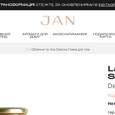
 ТРАНСФОРМАЦІЯ!
СТЕЖТЕ ЗА ОНОВЛЕННЯМИ В
INSTAG
ВІЧИЙ
АРОМАТИ ДЛЯ
АКСЕСУАРИ
МАКІЯЖ
ПОДАРУНКО
ГЛЯД
ДОМУ
КАРТИ
Дім
Обличчя та тіло
Delices Глина для тіла
L
S
De
Код
Но
гер