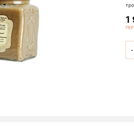
тр
1
ПЕР
-