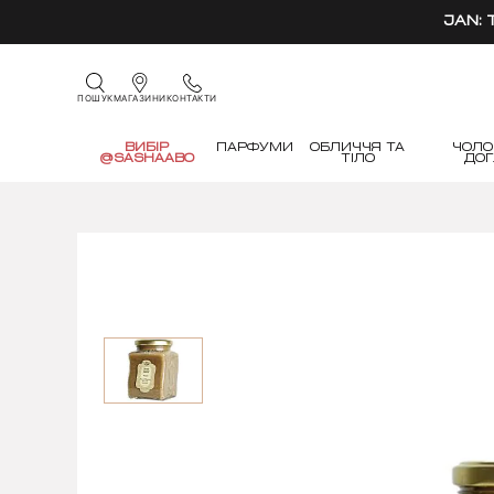
JAN:
КОНТАКТИ
ПОШУК
МАГАЗИНИ
ВИБІР
ПАРФУМИ
ОБЛИЧЧЯ ТА
ЧОЛО
@SASHAABO
ТІЛО
ДО