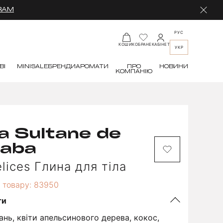
RAM
РУС
КАБІНЕТ
КОШИК
ОБРАНЕ
УКР
ВІ
MINI
SALE
БРЕНДИ
АРОМАТИ
ПРО
НОВИНИ
КОМПАНІЮ
a Sultane de
aba
lices Глина для тіла
 товару: 83950
ти
ань, квіти апельсинового дерева, кокос,