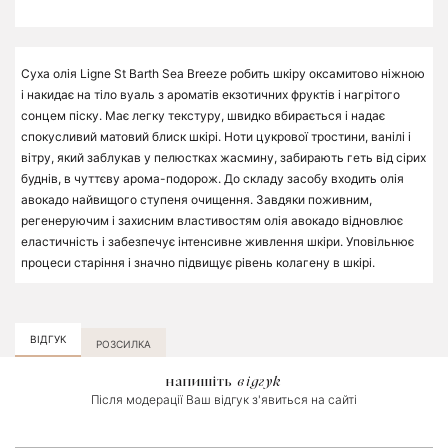
Суха олія Ligne St Barth Sea Breeze робить шкіру оксамитово ніжною
і накидає на тіло вуаль з ароматів екзотичних фруктів і нагрітого
сонцем піску. Має легку текстуру, швидко вбирається і надає
спокусливий матовий блиск шкірі. Ноти цукрової тростини, ванілі і
вітру, який заблукав у пелюстках жасмину, забирають геть від сірих
буднів, в чуттєву арома-подорож. До складу засобу входить олія
авокадо найвищого ступеня очищення. Завдяки поживним,
регенеруючим і захисним властивостям олія авокадо відновлює
еластичність і забезпечує інтенсивне живлення шкіри. Уповільнює
процеси старіння і значно підвищує рівень колагену в шкірі.
ВІДГУК
РОЗСИЛКА
напишіть
відгук
Після модерації Ваш відгук з'явиться на сайті