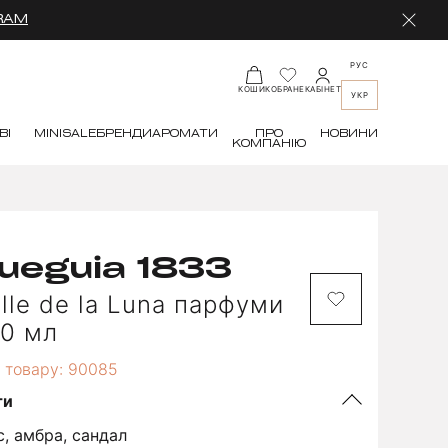
RAM
РУС
КАБІНЕТ
КОШИК
ОБРАНЕ
УКР
ВІ
MINI
SALE
БРЕНДИ
АРОМАТИ
ПРО
НОВИНИ
КОМПАНІЮ
ueguia 1833
lle de la Luna парфуми
00 мл
 товару: 90085
ти
с, амбра, сандал