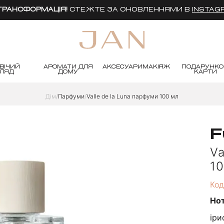
 ТРАНСФОРМАЦІЯ!
СТЕЖТЕ ЗА ОНОВЛЕННЯМИ В
INSTAG
ВІЧИЙ
АРОМАТИ ДЛЯ
АКСЕСУАРИ
МАКІЯЖ
ПОДАРУНКО
ГЛЯД
ДОМУ
КАРТИ
Дім
Парфуми
Valle de la Luna парфуми 100 мл
F
Va
1
Код
Но
іри