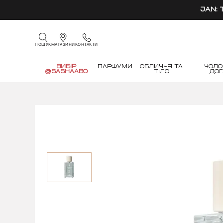
JAN:
КОНТАКТИ
ПОШУК
МАГАЗИНИ
ВИБІР
ПАРФУМИ
ОБЛИЧЧЯ ТА
ЧОЛО
@SASHAABO
ТІЛО
ДО