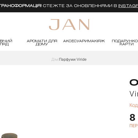
 ТРАНСФОРМАЦІЯ!
СТЕЖТЕ ЗА ОНОВЛЕННЯМИ В
INSTAG
ВІЧИЙ
АРОМАТИ ДЛЯ
АКСЕСУАРИ
МАКІЯЖ
ПОДАРУНКО
ГЛЯД
ДОМУ
КАРТИ
Дім
Парфуми
Viride
O
Vi
Код
8
ПЕР