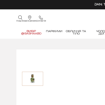
JAN:
КОНТАКТИ
ПОШУК
МАГАЗИНИ
ВИБІР
ПАРФУМИ
ОБЛИЧЧЯ ТА
ЧОЛО
@SASHAABO
ТІЛО
ДО