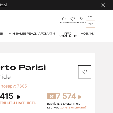
RAM
РУС
КАБІНЕТ
КОШИК
ОБРАНЕ
УКР
ВІ
MINI
SALE
БРЕНДИ
АРОМАТИ
ПРО
НОВИНИ
КОМПАНІЮ
rto Parisi
ride
 товару: 76651
 415
7 574
ЕВІРИТИ НАЯВНІСТЬ
вартість з дисконтною
карткою
хочете отримати?