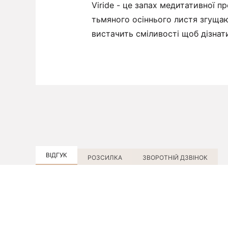
Viride - це запах медитативної 
тьмяного осіннього листя згущаю
вистачить сміливості щоб дізнати
ВІДГУК
РОЗСИЛКА
ЗВОРОТНІЙ ДЗВІНОК