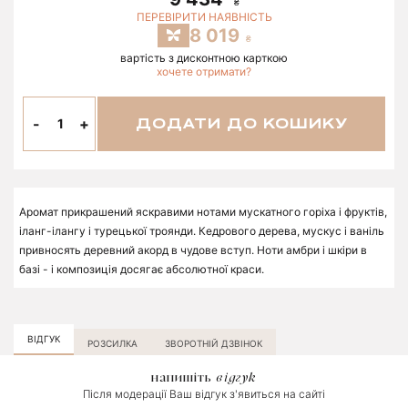
ПЕРЕВІРИТИ НАЯВНІСТЬ
8 019
вартість з дисконтною карткою
хочете отримати?
-
+
ДОДАТИ ДО КОШИКУ
Аромат прикрашений яскравими нотами мускатного горіха і фруктів,
іланг-ілангу і турецької троянди. Кедрового дерева, мускус і ваніль
привносять деревний акорд в чудове вступ. Ноти амбри і шкіри в
базі - і композиція досягає абсолютної краси.
ВІДГУК
РОЗСИЛКА
ЗВОРОТНІЙ ДЗВІНОК
напишіть
відгук
Після модерації Ваш відгук з'явиться на сайті