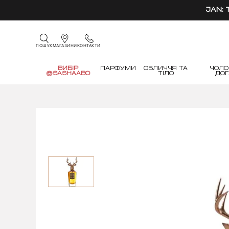
JAN:
КОНТАКТИ
ПОШУК
МАГАЗИНИ
ВИБІР
ПАРФУМИ
ОБЛИЧЧЯ ТА
ЧОЛО
@SASHAABO
ТІЛО
ДО