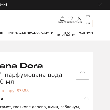
RAM
РУС
КАБІНЕТ
КОШИК
ОБРАНЕ
УКР
ВІ
MINI
SALE
БРЕНДИ
АРОМАТИ
ПРО
НОВИНИ
КОМПАНІЮ
ana Dora
VI парфумована вода
00 мл
 товару: 87383
ти
гамот, гваякове дерево, кмин, лабданум,