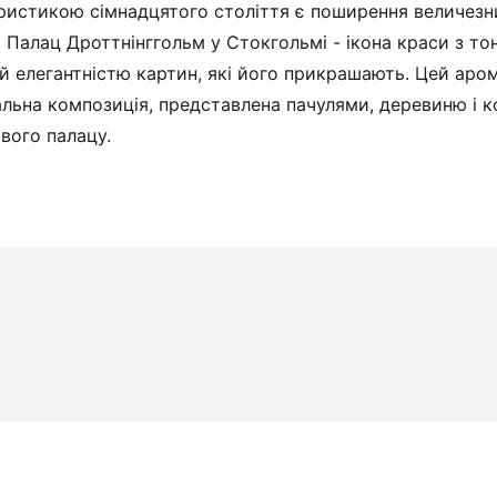
истикою сімнадцятого століття є поширення величезних
. Палац Дроттнінггольм у Стокгольмі - ікона краси з 
й елегантністю картин, які його прикрашають. Цей ар
альна композиція, представлена пачулями, деревиню і 
вого палацу.