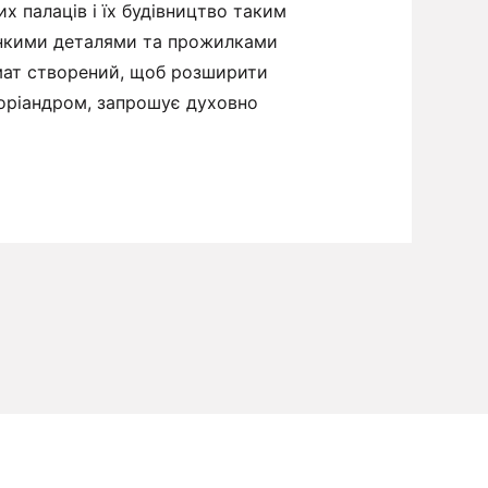
 палаців і їх будівництво таким
тонкими деталями та прожилками
омат створений, щоб розширити
коріандром, запрошує духовно