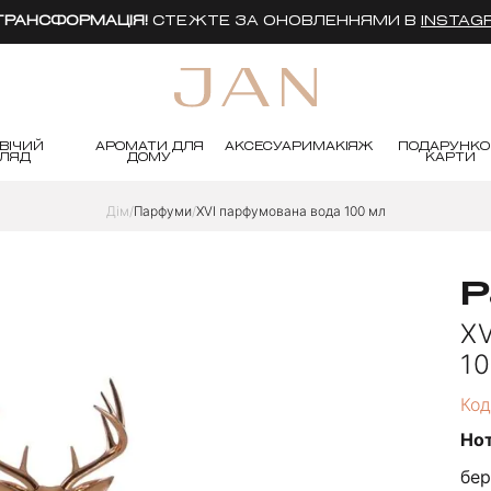
 ТРАНСФОРМАЦІЯ!
СТЕЖТЕ ЗА ОНОВЛЕННЯМИ В
INSTAG
ВІЧИЙ
АРОМАТИ ДЛЯ
АКСЕСУАРИ
МАКІЯЖ
ПОДАРУНКО
ГЛЯД
ДОМУ
КАРТИ
Дім
Парфуми
XVI парфумована вода 100 мл
P
X
1
Код
Но
бер